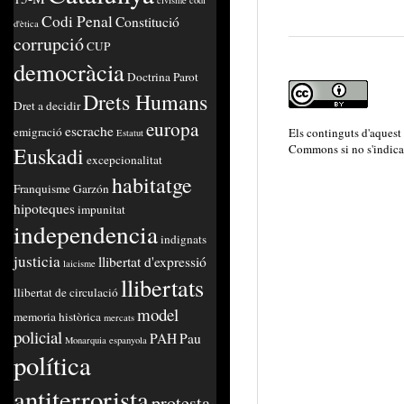
civisme
codi
Codi Penal
Constitució
d'ètica
corrupció
CUP
democràcia
Doctrina Parot
Drets Humans
Dret a decidir
europa
escrache
emigració
Els continguts d'aquest
Estatut
Commons
si no s'indica
Euskadi
excepcionalitat
habitatge
Franquisme
Garzón
hipoteques
impunitat
independencia
indignats
justicia
llibertat d'expressió
laicisme
llibertats
llibertat de circulació
model
memoria històrica
mercats
policial
PAH
Pau
Monarquia espanyola
política
antiterrorista
protesta