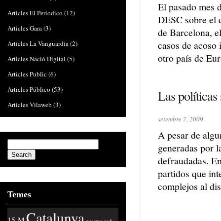
El pasado mes d
Articles El Periodico
(12)
DESC sobre el d
Articles Gara
(3)
de Barcelona, e
casos de acoso 
Articles La Vanguardia
(2)
otro país de Eu
Articles Nació Digital
(5)
Articles Public
(6)
Articles Público
(53)
Las políticas 
Articles Vilaweb
(3)
setembre 7, 2009
A pesar de algu
generadas por la
defraudadas. En
partidos que int
complejos al dis
Temes
Catalunya
15-M