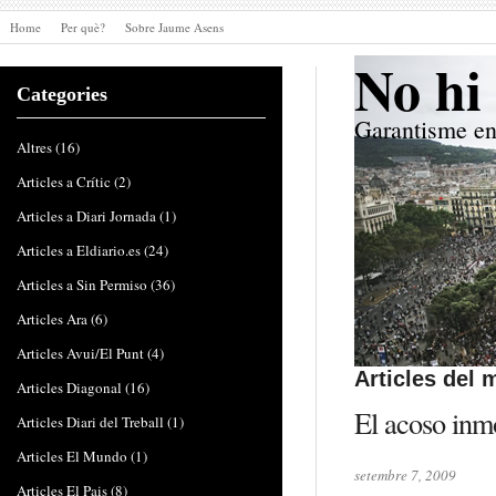
Home
Per què?
Sobre Jaume Asens
No hi 
Categories
Garantisme en
Altres
(16)
Articles a Crític
(2)
Articles a Diari Jornada
(1)
Articles a Eldiario.es
(24)
Articles a Sin Permiso
(36)
Articles Ara
(6)
Articles Avui/El Punt
(4)
Articles del
Articles Diagonal
(16)
El acoso inmo
Articles Diari del Treball
(1)
Articles El Mundo
(1)
setembre 7, 2009
Articles El Pais
(8)