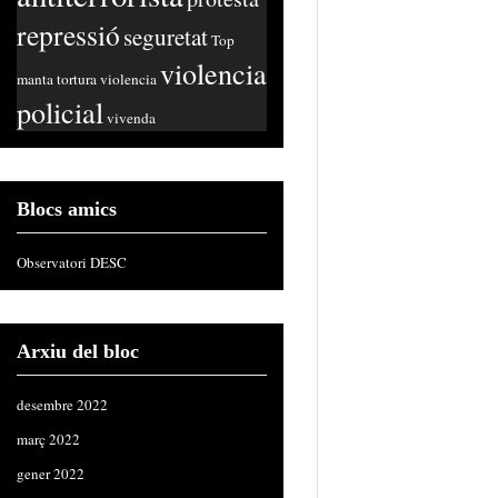
repressió
seguretat
Top
violencia
manta
tortura
violencia
policial
vivenda
Blocs amics
Observatori DESC
Arxiu del bloc
desembre 2022
març 2022
gener 2022