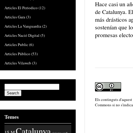
Hace casi un añ
Articles El Periodico
(12)
de Catalunya. El
Articles Gara
(3)
más drásticos a
sostenían que lo
Articles La Vanguardia
(2)
promesas electo
Articles Nació Digital
(5)
Articles Public
(6)
Articles Público
(53)
Articles Vilaweb
(3)
Els continguts d'aquest
Commons
si no s'indica
Temes
Catalunya
15-M