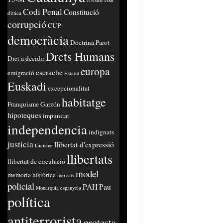
civisme
codi
Codi Penal
Constitució
d'ètica
corrupció
CUP
democràcia
Doctrina Parot
Drets Humans
Dret a decidir
europa
escrache
emigració
Estatut
Euskadi
excepcionalitat
habitatge
Franquisme
Garzón
hipoteques
impunitat
independencia
indignats
justicia
llibertat d'expressió
laicisme
llibertats
llibertat de circulació
model
memoria històrica
mercats
policial
PAH
Pau
Monarquia espanyola
política
antiterrorista
protesta