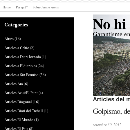
Home
Per què?
Sobre Jaume Asens
No hi 
Categories
Garantisme en
Altres
(16)
Articles a Crític
(2)
Articles a Diari Jornada
(1)
Articles a Eldiario.es
(24)
Articles a Sin Permiso
(36)
Articles Ara
(6)
Articles Avui/El Punt
(4)
Articles del
Articles Diagonal
(16)
Golpismo, de
Articles Diari del Treball
(1)
Articles El Mundo
(1)
setembre 30, 2012
Articles El Pais
(8)