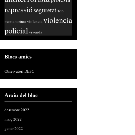
repressió
seguretat
Top
violencia
manta
tortura
violencia
policial
vivenda
Blocs amics
Observatori DESC
Arxiu del bloc
desembre 2022
març 2022
gener 2022