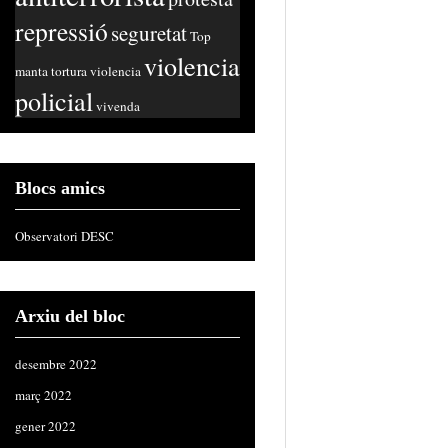
repressió
seguretat
Top
violencia
manta
tortura
violencia
policial
vivenda
Blocs amics
Observatori DESC
Arxiu del bloc
desembre 2022
març 2022
gener 2022