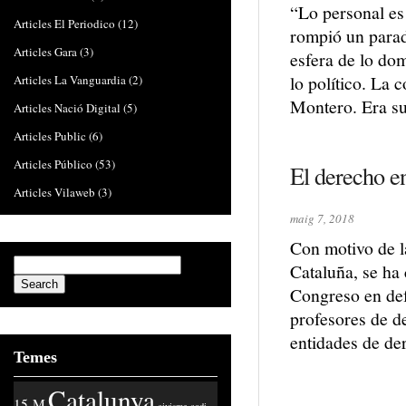
“Lo personal es 
Articles El Periodico
(12)
rompió un parad
Articles Gara
(3)
esfera de lo dom
lo político. La 
Articles La Vanguardia
(2)
Montero. Era s
Articles Nació Digital
(5)
Articles Public
(6)
Articles Público
(53)
El derecho e
Articles Vilaweb
(3)
maig 7, 2018
Con motivo de la
Cataluña, se ha
Congreso en def
profesores de d
entidades de de
Temes
Catalunya
15-M