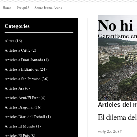
Home
Per què?
Sobre Jaume Asens
No hi 
Categories
Garantisme en
Altres
(16)
Articles a Crític
(2)
Articles a Diari Jornada
(1)
Articles a Eldiario.es
(24)
Articles a Sin Permiso
(36)
Articles Ara
(6)
Articles Avui/El Punt
(4)
Articles del
Articles Diagonal
(16)
El dilema del
Articles Diari del Treball
(1)
Articles El Mundo
(1)
maig 25, 2018
Articles El Pais
(8)