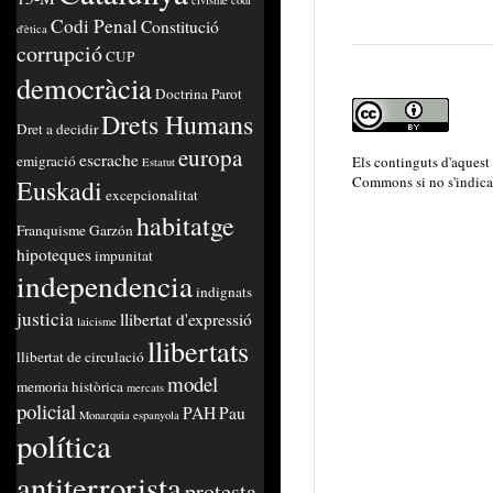
civisme
codi
Codi Penal
Constitució
d'ètica
corrupció
CUP
democràcia
Doctrina Parot
Drets Humans
Dret a decidir
europa
escrache
emigració
Els continguts d'aquest
Estatut
Commons
si no s'indica
Euskadi
excepcionalitat
habitatge
Franquisme
Garzón
hipoteques
impunitat
independencia
indignats
justicia
llibertat d'expressió
laicisme
llibertats
llibertat de circulació
model
memoria històrica
mercats
policial
PAH
Pau
Monarquia espanyola
política
antiterrorista
protesta