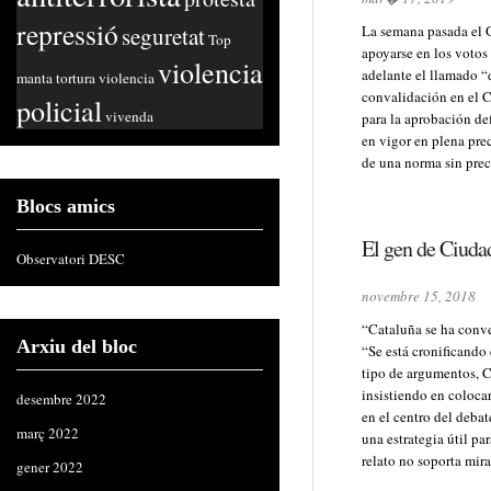
repressió
seguretat
La semana pasada el 
Top
apoyarse en los votos 
violencia
adelante el llamado “
manta
tortura
violencia
convalidación en el C
policial
vivenda
para la aprobación def
en vigor en plena pre
de una norma sin pre
Blocs amics
El gen de Ciuda
Observatori DESC
novembre 15, 2018
“Cataluña se ha conver
Arxiu del bloc
“Se está cronificando
tipo de argumentos, 
insistiendo en coloca
desembre 2022
en el centro del debat
març 2022
una estrategia útil p
relato no soporta mira
gener 2022