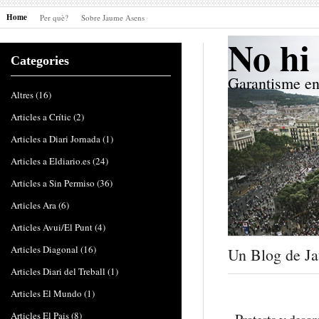
Home
Per què?
Sobre Jaume Asens
No hi 
Categories
Garantisme en
Altres
(16)
Articles a Crític
(2)
Articles a Diari Jornada
(1)
Articles a Eldiario.es
(24)
Articles a Sin Permiso
(36)
Articles Ara
(6)
Articles Avui/El Punt
(4)
Articles Diagonal
(16)
Un Blog de J
Articles Diari del Treball
(1)
Articles El Mundo
(1)
Articles El Pais
(8)