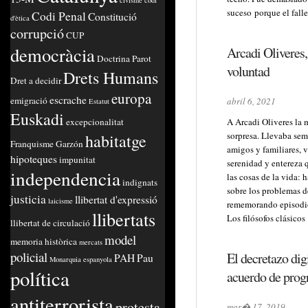
civisme
codi
suceso porque el fall
Codi Penal
Constitució
d'ètica
corrupció
CUP
democràcia
Arcadi Oliveres,
Doctrina Parot
voluntad
Drets Humans
Dret a decidir
europa
escrache
emigració
abril 6, 2021
Estatut
Euskadi
excepcionalitat
A Arcadi Oliveres la 
sorpresa. Llevaba sem
habitatge
Franquisme
Garzón
amigos y familiares, v
hipoteques
impunitat
serenidad y entereza q
independencia
las cosas de la vida: 
indignats
sobre los problemas 
justicia
llibertat d'expressió
laicisme
rememorando episodios
llibertats
Los filósofos clásicos
llibertat de circulació
model
memoria històrica
mercats
policial
El decretazo dig
PAH
Pau
Monarquia espanyola
política
acuerdo de prog
antiterrorista
protesta
mar� 17, 2019