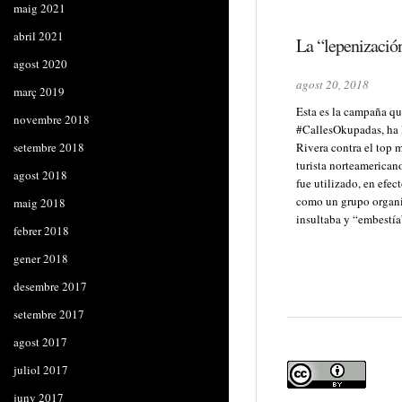
maig 2021
abril 2021
La “lepenización
agost 2020
agost 20, 2018
març 2019
Esta es la campaña qu
novembre 2018
#CallesOkupadas, ha l
setembre 2018
Rivera contra el top m
turista norteamerican
agost 2018
fue utilizado, en efec
como un grupo organi
maig 2018
insultaba y “embestía”
febrer 2018
gener 2018
desembre 2017
setembre 2017
agost 2017
juliol 2017
juny 2017