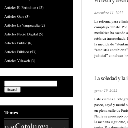
Protesta y desor
Articles El Periodico
(12)
desembre 11, 2022
Articles Gara
(3)
La reforma para elimi
Articles La Vanguardia
(2)
complejo debate. Por 
mediática ha sacado a 
Articles Nació Digital
(5)
retórica trasnochada.
Articles Public
(6)
la medida de “atentan
“amnistía encubierta”
Articles Público
(53)
judicial” e incluso “
Articles Vilaweb
(3)
La soledad y la 
gener 29, 2022
Este viernes el fotógr
paseo, cayó y murió 
en plena calle de Parí
Temes
Nadie se preocupó por 
la mañana siguiente, 
Catalunya
15-M
techo. Fue demasiado