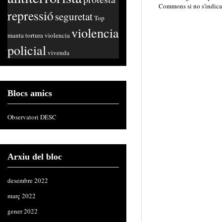
Commons
si no s'indica
repressió
seguretat
Top
violencia
manta
tortura
violencia
policial
vivenda
Blocs amics
Observatori DESC
Arxiu del bloc
desembre 2022
març 2022
gener 2022