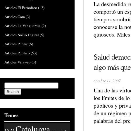
La desmedida rea
Articles El Periodico
(12)
comportó un esp
Articles Gara
(3)
tiempos sombrío
conocerse la not
Articles La Vanguardia
(2)
quioscos. Mile
Articles Nació Digital
(5)
Articles Public
(6)
Articles Público
(53)
Salud democrá
Articles Vilaweb
(3)
algo más que
octubre 11, 2007
Una de las virtu
los límites de l
públicos y priv
de un régimen po
Temes
palabras del pr
Catalunya
15-M