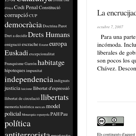
civisme
codi
Codi Penal
Constitució
d'ètica
La encrucija
corrupció
CUP
democràcia
Doctrina Parot
octubre 7, 2007
Drets Humans
Para una parte 
Dret a decidir
europa
incómoda. Inclu
escrache
emigració
Estatut
Euskadi
liberales de gob
excepcionalitat
son pocos los q
habitatge
Franquisme
Garzón
Chávez. Desconf
hipoteques
impunitat
independencia
indignats
justicia
llibertat d'expressió
laicisme
llibertats
llibertat de circulació
model
memoria històrica
mercats
policial
PAH
Pau
Monarquia espanyola
política
antiterrorista
protesta
Els continguts d'aquest