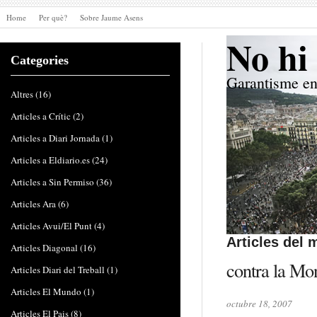
Home
Per què?
Sobre Jaume Asens
No hi 
Categories
Garantisme en
Altres
(16)
Articles a Crític
(2)
Articles a Diari Jornada
(1)
Articles a Eldiario.es
(24)
Articles a Sin Permiso
(36)
Articles Ara
(6)
Articles Avui/El Punt
(4)
Articles del 
Articles Diagonal
(16)
contra la Mo
Articles Diari del Treball
(1)
Articles El Mundo
(1)
octubre 18, 2007
Articles El Pais
(8)