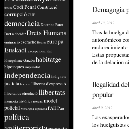
civisme
codi
Codi Penal
Constitució
Demagogia pun
d'ètica
corrupció
CUP
democràcia
abril 13, 2012
Doctrina Parot
Drets Humans
Tras la huelga 
Dret a decidir
autonómicos com
europa
escrache
emigració
Estatut
endurecimiento d
Euskadi
excepcionalitat
Estas propuestas
habitatge
Franquisme
Garzón
de la delación 
hipoteques
impunitat
independencia
indignats
Ilegalidad de
justicia
llibertat d'expressió
laicisme
llibertats
popular
llibertat de circulació
model
memoria històrica
mercats
policial
PAH
Pau
abril 9, 2012
Monarquia espanyola
política
Los exasperados
los huelguistas
antiterrorista
protesta