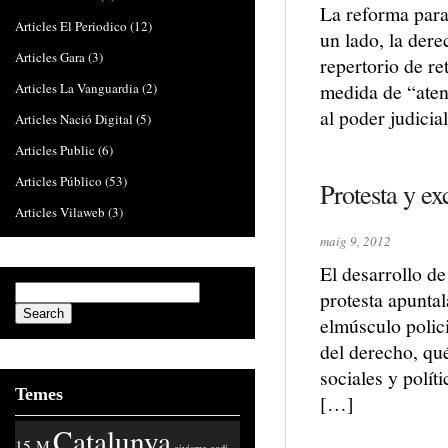
La reforma para
Articles El Periodico
(12)
un lado, la dere
Articles Gara
(3)
repertorio de re
medida de “aten
Articles La Vanguardia
(2)
al poder judicia
Articles Nació Digital
(5)
Articles Public
(6)
Articles Público
(53)
Protesta y e
Articles Vilaweb
(3)
maig 9, 2012
El desarrollo de
protesta apuntal
elmúsculo polici
del derecho, qu
sociales y polít
Temes
[…]
Catalunya
15-M