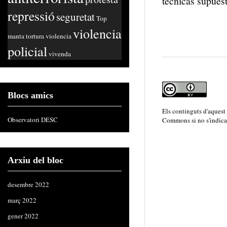
técnicas supues
repressió
seguretat
Top
violencia
manta
tortura
violencia
policial
vivenda
Blocs amics
Els continguts d'aquest
Observatori DESC
Commons
si no s'indica
Arxiu del bloc
desembre 2022
març 2022
gener 2022