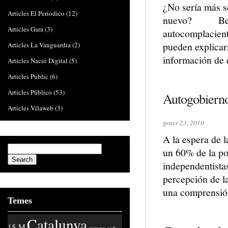
¿No sería más se
Articles El Periodico
(12)
nuevo? Bertol
Articles Gara
(3)
autocomplaciente
pueden explicars
Articles La Vanguardia
(2)
información de q
Articles Nació Digital
(5)
Articles Public
(6)
Articles Público
(53)
Autogobierno
Articles Vilaweb
(3)
gener 23, 2010
A la espera de l
un 60% de la pob
independentista
percepción de l
una comprensió
Temes
Catalunya
15-M