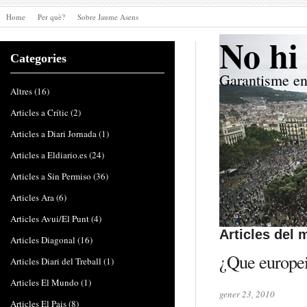
Home
Per què?
Sobre Jaume Asens
No hi 
Categories
Garantisme en
Altres
(16)
Articles a Crític
(2)
Articles a Diari Jornada
(1)
Articles a Eldiario.es
(24)
Articles a Sin Permiso
(36)
Articles Ara
(6)
Articles Avui/El Punt
(4)
Articles del 
Articles Diagonal
(16)
¿Que europe
Articles Diari del Treball
(1)
Articles El Mundo
(1)
gener 23, 2010
Articles El Pais
(8)