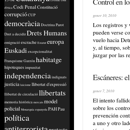
Control en lo
civisme
codi
Codi Penal
Constitució
d'ètica
corrupció
CUP
gener 10, 2010
democràcia
Los registros y
Doctrina Parot
Drets Humans
pueden verse co
Dret a decidir
vuelo hacia Detr
europa
escrache
emigració
Estatut
y, al tiempo, so
Euskadi
excepcionalitat
juzgar por las 
habitatge
Franquisme
Garzón
hipoteques
impunitat
independencia
Escáneres: e
indignats
justicia
llibertat d'expressió
laicisme
llibertats
gener 7, 2010
llibertat de circulació
El intento falli
model
memoria històrica
mercats
sobre los contro
policial
PAH
Pau
Monarquia espanyola
prevención contr
política
a uno y otro lad
antiterrorista
protesta