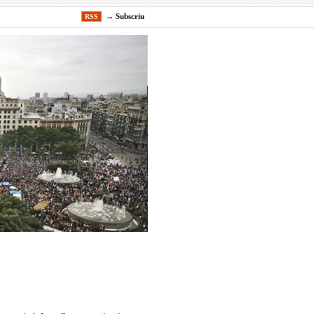
→
Subscriu
RSS