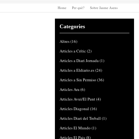
Home
Per què?
Sobre Jaume Asens
Categories
Altres
(16)
Articles a Crític
(2)
Articles a Diari Jornada
(1)
Articles a Eldiario.es
(24)
Articles a Sin Permiso
(36)
Articles Ara
(6)
Articles Avui/El Punt
(4)
Articles Diagonal
(16)
Articles Diari del Treball
(1)
Articles El Mundo
(1)
Articles El Pais
(8)