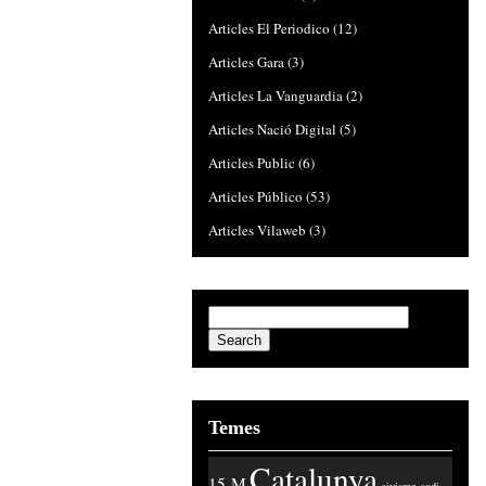
Articles El Periodico
(12)
Articles Gara
(3)
Articles La Vanguardia
(2)
Articles Nació Digital
(5)
Articles Public
(6)
Articles Público
(53)
Articles Vilaweb
(3)
Temes
Catalunya
15-M