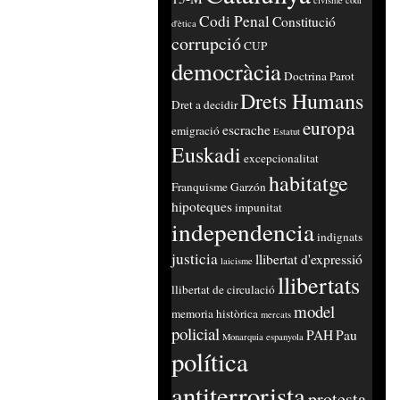
civisme
codi
Codi Penal
Constitució
d'ètica
corrupció
CUP
democràcia
Doctrina Parot
Drets Humans
Dret a decidir
europa
escrache
emigració
Estatut
Euskadi
excepcionalitat
habitatge
Franquisme
Garzón
hipoteques
impunitat
independencia
indignats
justicia
llibertat d'expressió
laicisme
llibertats
llibertat de circulació
model
memoria històrica
mercats
policial
PAH
Pau
Monarquia espanyola
política
antiterrorista
protesta