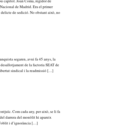
nou capítol. Joan Coma, regidor de
 Nacional de Madrid. Era el primer
delicte de sedició. No obstant això, no
ranquista segaren, avui fa 45 anys, la
l desallotjament de la factoria SEAT de
bertat sindical i la readmissió […]
ntjuïc. Com cada any, per això, se li fa
el darrera del monòlit hi apareix
oblit i d’ignorància […]