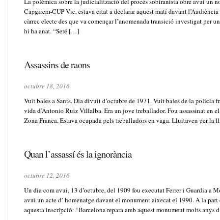
La polèmica sobre la judicialització del procés sobiranista obre avui un 
Capgirem-CUP Vic, estava citat a declarar aquest matí davant l’Audiència
càrrec electe des que va començar l’anomenada transició investigat per un 
hi ha anat. “Seré […]
Assassins de raons
octubre 18, 2016
Vuit bales a Sants. Dia divuit d’octubre de 1971. Vuit bales de la policia f
vida d’Antonio Ruiz Villalba. Era un jove treballador. Fou assassinat en e
Zona Franca. Estava ocupada pels treballadors en vaga. Lluitaven per la lli
Quan l’assassí és la ignorància
octubre 12, 2016
Un dia com avui, 13 d’octubre, del 1909 fou executat Ferrer i Guardia a Mo
avui un acte d’ homenatge davant el monument aixecat el 1990. A la part d
aquesta inscripció: “Barcelona repara amb aquest monument molts anys d’