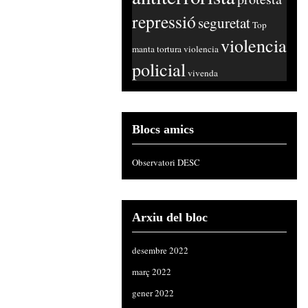
repressió
seguretat
Top
violencia
manta
tortura
violencia
policial
vivenda
Blocs amics
Observatori DESC
Arxiu del bloc
desembre 2022
març 2022
gener 2022