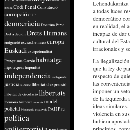
civisme
codi
Lehendakaritza 
Codi Penal
Constitució
d'ètica
a todas luces res
corrupció
CUP
democrático com
democràcia
Doctrina Parot
en realidad, el 
Drets Humans
incapaz de dar u
Dret a decidir
cultural del Est
europa
escrache
emigració
Estatut
irracionales y se
Euskadi
excepcionalitat
habitatge
La ilegalizació
Franquisme
Garzón
hipoteques
que la ley de p
impunitat
independencia
respecto de qui
indignats
las conveniencia
justicia
llibertat d'expressió
laicisme
imponer un veto
llibertats
llibertat de circulació
de la izquierda 
model
memoria històrica
mercats
ideas similares.
policial
PAH
Pau
Monarquia espanyola
violencia en su
política
hubiera apostado
antiterrorista
principios, com
protesta