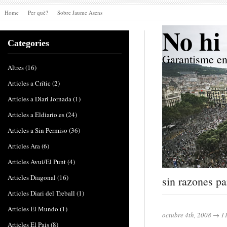
Home
Per què?
Sobre Jaume Asens
No hi 
Categories
Garantisme en
Altres
(16)
Articles a Crític
(2)
Articles a Diari Jornada
(1)
Articles a Eldiario.es
(24)
Articles a Sin Permiso
(36)
Articles Ara
(6)
Articles Avui/El Punt
(4)
Articles Diagonal
(16)
sin razones pa
Articles Diari del Treball
(1)
Articles El Mundo
(1)
octubre 4th, 2008
→
1
Articles El Pais
(8)