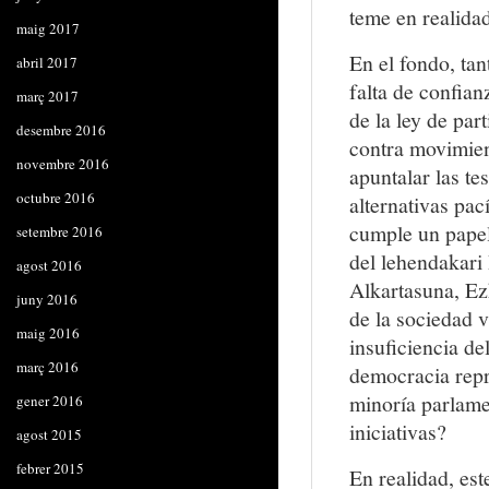
teme en realida
maig 2017
En el fondo, ta
abril 2017
falta de confian
març 2017
de la ley de par
desembre 2016
contra movimient
novembre 2016
apuntalar las te
octubre 2016
alternativas pací
cumple un papel
setembre 2016
del lehendakari
agost 2016
Alkartasuna, Ez
juny 2016
de la sociedad v
maig 2016
insuficiencia d
març 2016
democracia repr
minoría parlame
gener 2016
iniciativas?
agost 2015
febrer 2015
En realidad, est