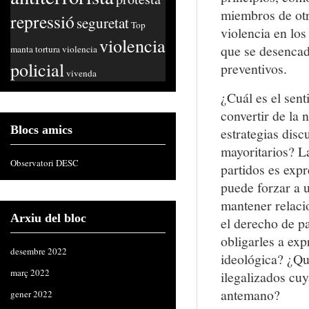
miembros de otr
repressió
seguretat
Top
violencia en lo
violencia
que se desencad
manta
tortura
violencia
policial
preventivos.
vivenda
¿Cuál es el sent
convertir de la 
Blocs amics
estrategias disc
mayoritarios? La
Observatori DESC
partidos es expr
puede forzar a 
mantener relaci
Arxiu del bloc
el derecho de p
obligarles a exp
desembre 2022
ideológica? ¿Qu
març 2022
ilegalizados cu
antemano?
gener 2022