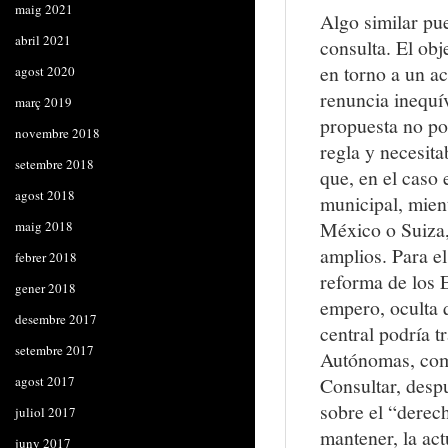
maig 2021
Algo similar pue
abril 2021
consulta. El obj
en torno a un a
agost 2020
renuncia inequí
març 2019
propuesta no po
novembre 2018
regla y necesita
setembre 2018
que, en el caso 
agost 2018
municipal, mien
México o Suiza,
maig 2018
amplios. Para el
febrer 2018
reforma de los E
gener 2018
empero, oculta 
desembre 2017
central podría t
setembre 2017
Autónomas, como
agost 2017
Consultar, desp
sobre el “derech
juliol 2017
mantener, la act
juny 2017