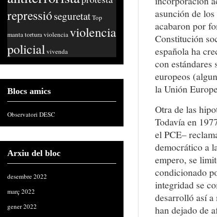
incorporación ac
repressió
asunción de los
seguretat
Top
acabaron por for
violencia
manta
tortura
violencia
Constitución soc
policial
española ha crec
vivenda
con estándares s
europeos (algun
la Unión Europe
Blocs amics
Otra de las hipo
Observatori DESC
Todavía en 1977
el PCE– reclama
democrático a l
Arxiu del bloc
empero, se limi
condicionado po
desembre 2022
integridad se co
març 2022
desarrolló así a
gener 2022
han dejado de a