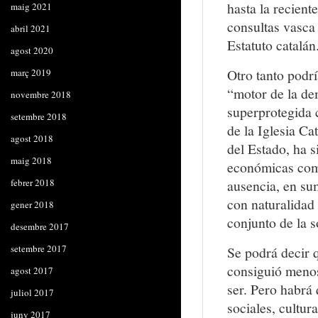
hasta la recient
maig 2021
consultas vasca 
abril 2021
Estatuto catalán
agost 2020
Otro tanto podr
març 2019
“motor de la dem
novembre 2018
superprotegida c
setembre 2018
de la Iglesia Ca
agost 2018
del Estado, ha s
maig 2018
económicas como
febrer 2018
ausencia, en sum
con naturalidad 
gener 2018
conjunto de la s
desembre 2017
setembre 2017
Se podrá decir q
consiguió menos
agost 2017
ser. Pero habrá 
juliol 2017
sociales, cultur
juny 2017