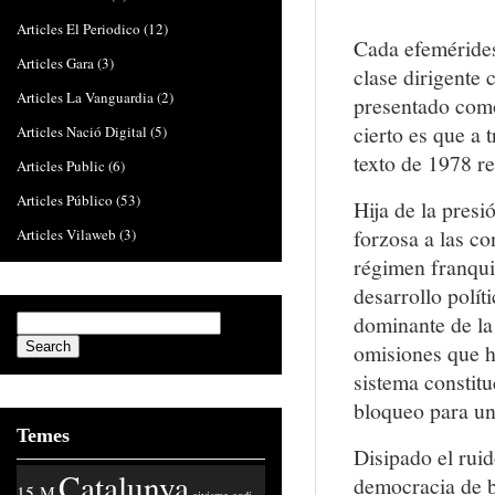
Articles El Periodico
(12)
Cada efemérides 
Articles Gara
(3)
clase dirigente 
Articles La Vanguardia
(2)
presentado como
cierto es que a 
Articles Nació Digital
(5)
texto de 1978 re
Articles Public
(6)
Articles Público
(53)
Hija de la presi
forzosa a las c
Articles Vilaweb
(3)
régimen franqui
desarrollo políti
dominante de la 
omisiones que ha
sistema constitu
bloqueo para un
Temes
Disipado el rui
Catalunya
democracia de b
15-M