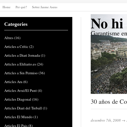
Home
Per què?
Sobre Jaume Asens
No hi 
Categories
Garantisme en
Altres
(16)
Articles a Crític
(2)
Articles a Diari Jornada
(1)
Articles a Eldiario.es
(24)
Articles a Sin Permiso
(36)
Articles Ara
(6)
Articles Avui/El Punt
(4)
Articles Diagonal
(16)
30 años de Con
Articles Diari del Treball
(1)
Articles El Mundo
(1)
desembre 7th, 2008
→
Articles El Pais
(8)