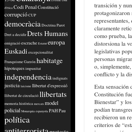
civisme
codi
transición y nun
Codi Penal
Constitució
d'ètica
protagonizaron 
corrupció
CUP
representantes,
democràcia
Doctrina Parot
claramente retic
Drets Humans
Dret a decidir
como prueba, la 
europa
distorsiona la v
escrache
emigració
Estatut
Euskadi
legislativas pop
excepcionalitat
personas migrant
habitatge
Franquisme
Garzón
o, simplemente, 
hipoteques
impunitat
conflicto y la di
independencia
indignats
justicia
llibertat d'expressió
Esta sensación d
laicisme
llibertats
Constitución fue
llibertat de circulació
Bienestar” y lo
model
memoria històrica
mercats
podían transgre
policial
PAH
Pau
Monarquia espanyola
recibieron un r
política
criterios de “es
antiterrorista
protesta