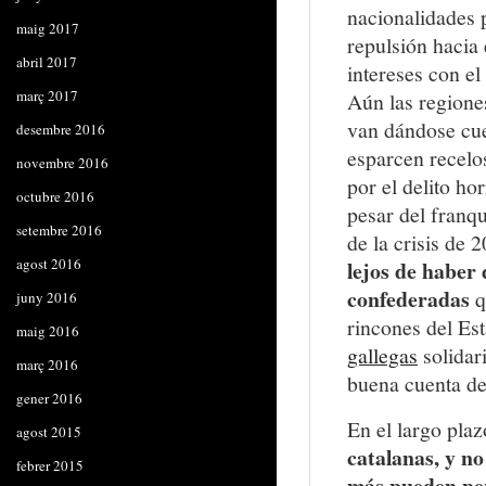
nacionalidades 
maig 2017
repulsión hacia 
abril 2017
intereses con el
març 2017
Aún las regione
van dándose cuen
desembre 2016
esparcen recelo
novembre 2016
por el delito ho
octubre 2016
pesar del franqu
setembre 2016
de la crisis de 
agost 2016
lejos de haber 
confederadas
q
juny 2016
rincones del Es
maig 2016
gallegas
solidari
març 2016
buena cuenta de 
gener 2016
En el largo plaz
agost 2015
catalanas, y no
febrer 2015
más pueden per