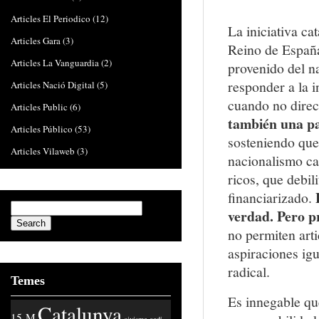
Articles El Periodico
(12)
La iniciativa c
Articles Gara
(3)
Reino de España
Articles La Vanguardia
(2)
provenido del n
responder a la 
Articles Nació Digital
(5)
cuando no direct
Articles Public
(6)
también una par
Articles Público
(53)
sosteniendo que 
Articles Vilaweb
(3)
nacionalismo ca
ricos, que debil
financiarizado.
verdad. Pero p
no permiten art
aspiraciones igu
radical.
Temes
Es innegable que
Catalunya
15-M