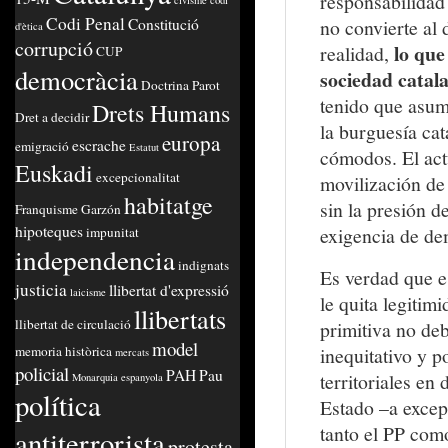
responsabilidad 
civisme
codi
Codi Penal
Constitució
no convierte al
d'ètica
corrupció
lo que
realidad,
CUP
democràcia
sociedad catala
Doctrina Parot
tenido que asum
Drets Humans
Dret a decidir
la burguesía cat
europa
escrache
emigració
Estatut
cómodos. El act
Euskadi
excepcionalitat
movilización de 
habitatge
sin la presión d
Franquisme
Garzón
hipoteques
exigencia de de
impunitat
independencia
indignats
Es verdad que es
justicia
llibertat d'expressió
laicisme
le quita legiti
llibertats
llibertat de circulació
primitiva no deb
model
memoria històrica
inequitativo y 
mercats
policial
PAH
Pau
territoriales en
Monarquia espanyola
política
Estado –a excepc
tanto el PP como
antiterrorista
protesta