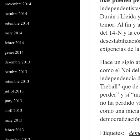
novembre 2014
independentista
octubre 2014
Durán i Lleida 
temor. Al fin y 
setembre 2014
del 14-N y la c
març 2014
desestabilizació
febrer 2014
exigencias de la
gener 2014
Hace un siglo at
desembre 2013
como el Noi del
octubre 2013
independencia d
setembre 2013
Treball” que de 
juliol 2013
perder” y sí “m
juny 2013
no ha perdido v
como una inicia
abril 2013
democratización
març 2013
febrer 2013
Etiquetes:
dem
desembre 2012