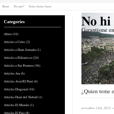
Home
Per què?
Sobre Jaume Asens
No hi 
Categories
Garantisme en
Altres
(16)
Articles a Crític
(2)
Articles a Diari Jornada
(1)
Articles a Eldiario.es
(24)
Articles a Sin Permiso
(36)
Articles Ara
(6)
Articles Avui/El Punt
(4)
Articles Diagonal
(16)
¿Quien teme e
Articles Diari del Treball
(1)
Articles El Mundo
(1)
novembre 12th, 2012
Articles El Pais
(8)