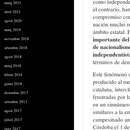
como independen
maig 2021
el contrario, ha
abril 2021
compromiso con 
agost 2020
nación mucho má
març 2019
ámbito estatal. 
importante del
novembre 2018
de nacionalism
setembre 2018
independentist
agost 2018
términos de dem
maig 2018
Este fenómeno n
febrer 2018
producido al me
gener 2018
catalana, interc
desembre 2017
frustradas por l
setembre 2017
en un sinnúmero
agost 2017
similares a la 
campesinado and
juliol 2017
Córdoba el 1 de
juny 2017