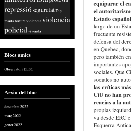
equiparar el ca
repressió
seguretat
el autoritarism
Top
violencia
Estado español
manta
tortura
violencia
largo de un Est
policial
vivenda
frecuente resist
defensa del dere
en Quebec, dond
Blocs amics
pero también en
importantes apo
Observatori DESC
sociales. Que C
sociales no auto
las críticas má
Arxiu del bloc
CiU no han pro
reacias a la a
desembre 2022
propias izquierd
març 2022
va desde ERC e
Esquerra Anticap
gener 2022