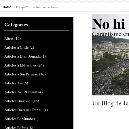
Home
Per què?
Sobre Jaume Asens
No hi 
Categories
Garantisme en
Altres
(16)
Articles a Crític
(2)
Articles a Diari Jornada
(1)
Articles a Eldiario.es
(24)
Articles a Sin Permiso
(36)
Articles Ara
(6)
Articles Avui/El Punt
(4)
Articles Diagonal
(16)
Un Blog de J
Articles Diari del Treball
(1)
Articles El Mundo
(1)
Articles El Pais
(8)