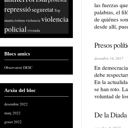
las fuerzas qu
repressió
seguretat
Top
palabras, el f
violencia
de quiénes so
manta
tortura
violencia
desde allí, pue
policial
vivenda
Presos polít
Blocs amics
desembre 14, 2017
En democracia 
Observatori DESC
debe respectar
En la actualid
se han roto. L
Arxiu del bloc
voluntad de lo
desembre 2022
De la Diada 
març 2022
gener 2022