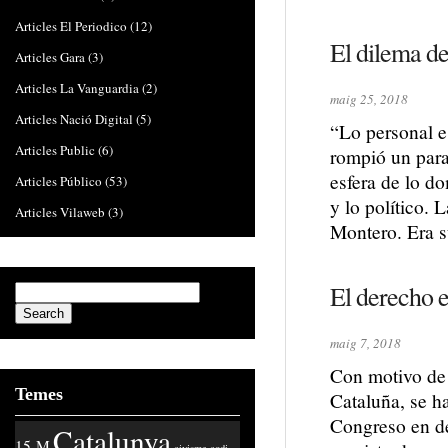
Articles El Periodico
(12)
El dilema de
Articles Gara
(3)
Articles La Vanguardia
(2)
maig 25, 2018
Articles Nació Digital
(5)
“Lo personal e
Articles Public
(6)
rompió un para
esfera de lo do
Articles Público
(53)
y lo político. 
Articles Vilaweb
(3)
Montero. Era 
El derecho 
maig 7, 2018
Con motivo de 
Temes
Cataluña, se h
Congreso en de
Catalunya
15-M