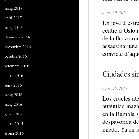
maig 2017
agost 30, 2017
abril 2017
Un jove d’extre
març 2017
centre d’Oslo i
de la lluita co
desembre 2016
assassinar una 
novembre 2016
convicte d’aque
octubre 2016
setembre 2016
Ciudades si
agost 2016
juny 2016
agost 25, 2017
maig 2016
Los crueles at
març 2016
auténtico maza
en la Rambla s
gener 2016
despavorida de
agost 2015
miedo. Ya en l
febrer 2015