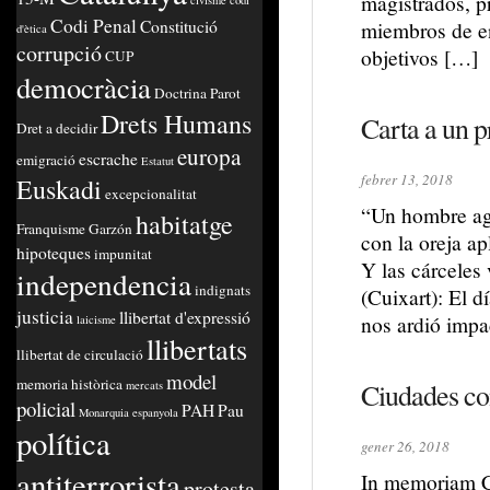
magistrados, pr
civisme
codi
Codi Penal
Constitució
miembros de e
d'ètica
corrupció
objetivos […]
CUP
democràcia
Doctrina Parot
Drets Humans
Carta a un p
Dret a decidir
europa
escrache
emigració
Estatut
febrer 13, 2018
Euskadi
excepcionalitat
“Un hombre ag
habitatge
Franquisme
Garzón
con la oreja ap
hipoteques
impunitat
Y las cárceles
independencia
indignats
(Cuixart): El d
justicia
llibertat d'expressió
nos ardió impa
laicisme
llibertats
llibertat de circulació
model
memoria històrica
Ciudades co
mercats
policial
PAH
Pau
Monarquia espanyola
política
gener 26, 2018
antiterrorista
In memoriam Ca
protesta