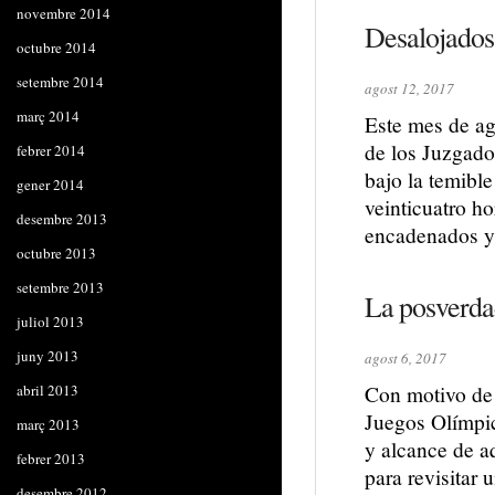
novembre 2014
Desalojados
octubre 2014
setembre 2014
agost 12, 2017
març 2014
Este mes de ag
de los Juzgado
febrer 2014
bajo la temibl
gener 2014
veinticuatro h
desembre 2013
encadenados y
octubre 2013
setembre 2013
La posverda
juliol 2013
juny 2013
agost 6, 2017
Con motivo de 
abril 2013
Juegos Olímpic
març 2013
y alcance de a
febrer 2013
para revisitar
desembre 2012